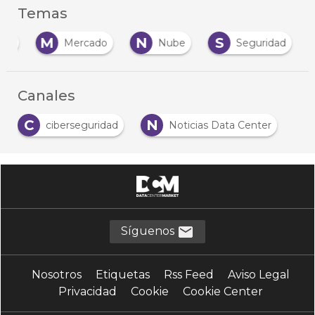
Temas
M
N
S
tos
Mercado
Nube
Seguridad
Canales
C
N
ciberseguridad
Noticias Data Center
Síguenos
Nosotros
Etiquetas
Rss Feed
Aviso Legal
Privacidad
Cookie
Cookie Center