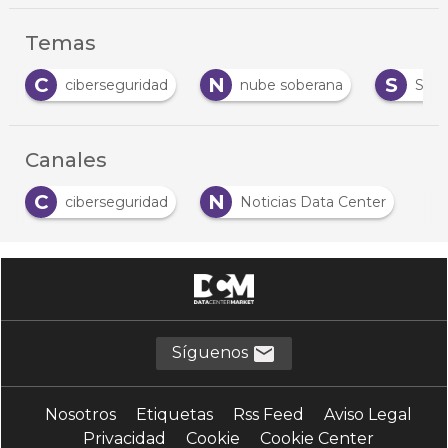
Temas
N
S
iberseguridad
nube soberana
Seguridad
…
Canales
C
N
ciberseguridad
Noticias Data Center
Síguenos
Nosotros
Etiquetas
Rss Feed
Aviso Legal
Privacidad
Cookie
Cookie Center