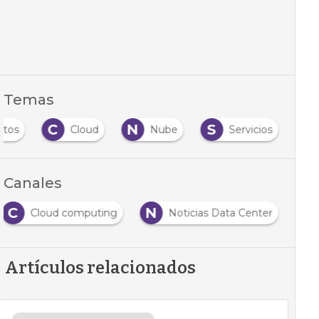
Temas
C
N
S
atos
Cloud
Nube
Servicios
Canales
C
N
Cloud computing
Noticias Data Center
Artículos relacionados