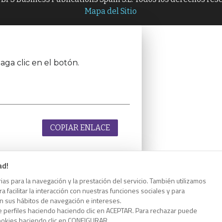
Mapa del Sitio
aga clic en el botón.
COPIAR ENLACE
ad!
as para la navegación y la prestación del servicio. También utilizamos
aga clic en el botón.
 facilitar la interacción con nuestras funciones sociales y para
on sus hábitos de navegación e intereses.
e perfiles haciendo haciendo clic en ACEPTAR. Para rechazar puede
cookies haciendo clic en CONFIGURAR.