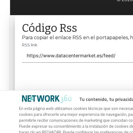
Código Rss
Para copiar el enlace RSS en el portapapeles, h
RSS link
Tu contenido, tu privacid
Código Rss
En esta página web utilizamos cookies técnicas que son necesari
Para copiar el enlace RSS en el portapapeles, h
cookies para ofrecerle una mejor experiencia de navegación, para
permitirle recibir comunicaciones de marketing que coincidan c
RSS link
Puede expresar su consentimiento a la instalación de cookies d
hacer clic en RECHAZAR. Puede configurar las preferencias de 