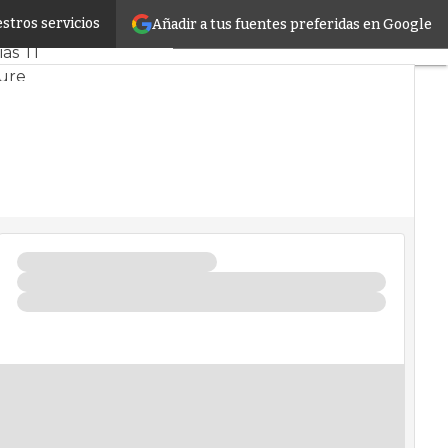
stros servicios
Añadir a tus fuentes preferidas en Google
cado
Proyectos
as TI
ture
os