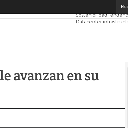
 avanzan en su estrategia cloud
Nue
Servidores CPD y Mer
Sostenibilidad
Tendenci
Datacenter infrastruc
Análisis Centros de Dat
Inteligencia Artificial
le avanzan en su