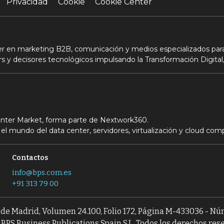
Privacidad
Cookie
Cookie Center
der en marketing B2B, comunicación y medios especializados para
s y decisores tecnológicos impulsando la Transformación Digital,
Center Market, forma parte de Nextwork360.
el mundo del data center, servidores, virtualización y cloud com
Contactos
info@bps.com.es
+91 313 79 00
l de Madrid, Volumen 24.100, Folio 172, Página M-433036 - N
BPS Business Publications Spain S.L. Todos los derechos res