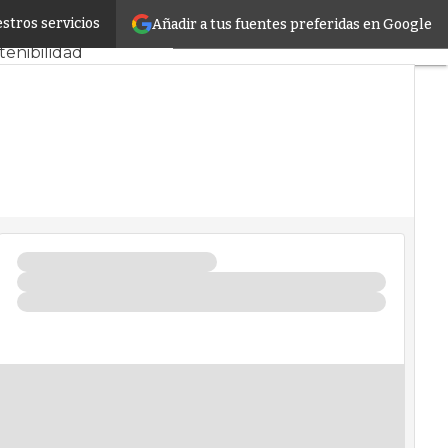
stros servicios
Añadir a tus fuentes preferidas en Google
PD y Mercado
tenibilidad
I
frastructure
ros de Datos
tificial