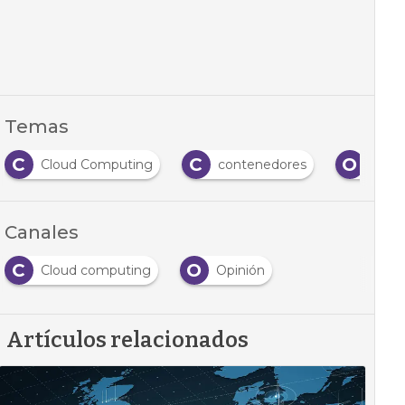
Temas
C
C
O
Cloud Computing
contenedores
Opin
Canales
C
O
Cloud computing
Opinión
Artículos relacionados