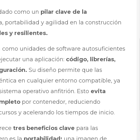
lidado como un
pilar clave de la
za, portabilidad y agilidad en la construcción
s y resilientes.
 como unidades de software autosuficientes
ejecutar una aplicación:
código, librerías,
guración.
Su diseño permite que las
éntica en cualquier entorno compatible, ya
istema operativo anfitrión. Esto
evita
ompleto
por contenedor, reduciendo
ursos y acelerando los tiempos de inicio.
frece
tres beneficios clave
para las
ero es la
portabilidad:
una imagen de