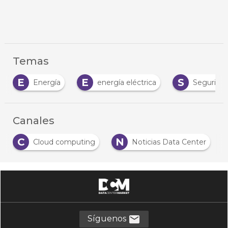
Temas
E
E
S
Energía
energía eléctrica
Seguridad
Canales
C
N
Cloud computing
Noticias Data Center
Síguenos