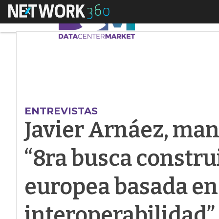
Menú
Javier Arnáez, mana
ENTREVISTAS
Javier Arnáez, man
“8ra busca constru
europea basada en
interoperabilidad”