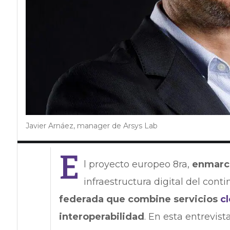
Javier Arnáez, manager de Arsys Lab
E
l proyecto europeo 8ra,
enmarca
infraestructura digital del con
federada que combine servicios
c
interoperabilidad
. En esta entrevis