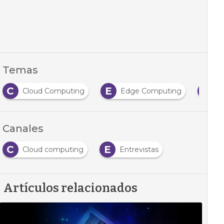
Temas
C
E
N
Cloud Computing
Edge Computing
N
Canales
C
E
Cloud computing
Entrevistas
Artículos relacionados