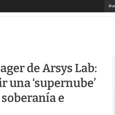
ger de Arsys Lab: “8ra busca construir una ‘supernub
Nue
ager de Arsys Lab:
ir una ‘supernube’
 soberanía e