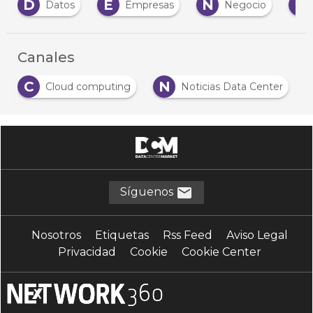
D
E
N
N
Datos
Empresas
Negocio
Canales
C
N
Cloud computing
Noticias Data Center
Síguenos
Nosotros
Etiquetas
Rss Feed
Aviso Legal
Privacidad
Cookie
Cookie Center