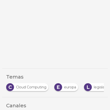
Temas
E
L
N
N
europa
legislación
Nube
Canales