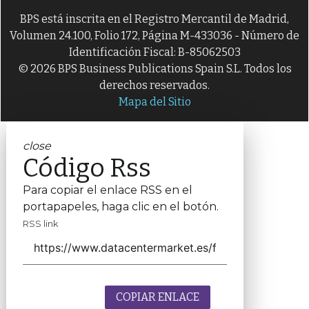
BPS está inscrita en el Registro Mercantil de Madrid,
Volumen 24.100, Folio 172, Página M-433036 - Número de
Identificación Fiscal: B-85062503
© 2026 BPS Business Publications Spain S.L. Todos los
derechos reservados.
Mapa del Sitio
close
Código Rss
Para copiar el enlace RSS en el
portapapeles, haga clic en el botón.
RSS link
COPIAR ENLACE