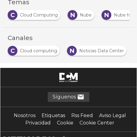
Temas
C
N
N
Cloud Computing
Nube
Nube híbrida
Canales
C
N
Cloud computing
Noticias Data Center
Síguenos
Nosotros
Etiquetas
Rss Feed
Aviso Legal
Privacidad
Cookie
Cookie Center