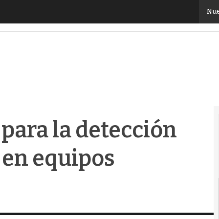
ra la detección temprana de fallos en equipos eléctr
Nue
para la detección
 en equipos