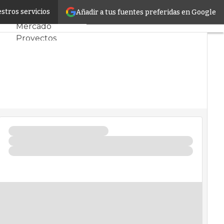
icos
stros servicios
Añadir a tus fuentes preferidas en Google
Servidores CPD y
Mercado
Proyectos
Sostenibilidad
Tendencias TI
Datacenter
infrastructure
Análisis Centros
de Datos
Inteligencia
Artificial