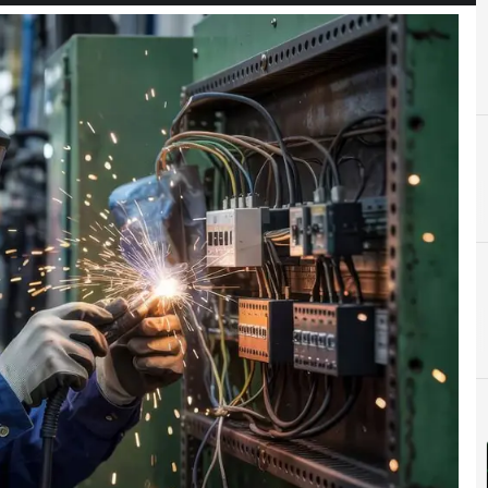
A
Adquisición
D
D