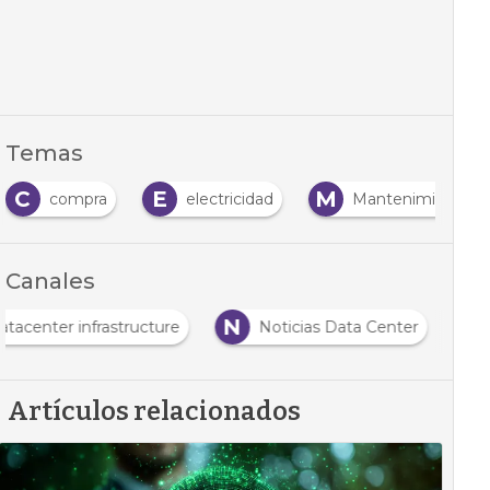
Temas
C
E
M
compra
electricidad
Mantenimiento
Canales
N
atacenter infrastructure
Noticias Data Center
Artículos relacionados