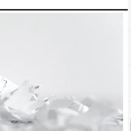
A
automatización
D
D