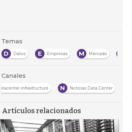
Temas
D
E
M
N
Datos
Empresas
Mercado
N
Canales
N
atacenter infrastructure
Noticias Data Center
Artículos relacionados