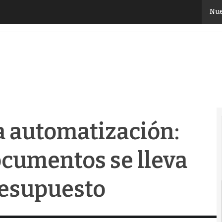
a automatización: cuando integrar documentos se llev
Nue
la automatización:
ocumentos se lleva
resupuesto