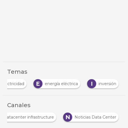
Temas
E
I
electricidad
energía eléctrica
inversión
Canales
D
N
Datacenter infrastructure
Noticias Data Center