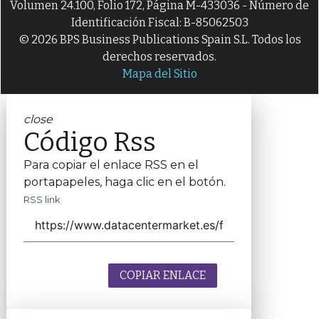
Volumen 24.100, Folio 172, Página M-433036 - Número de
Identificación Fiscal: B-85062503
© 2026 BPS Business Publications Spain S.L. Todos los
derechos reservados.
Mapa del Sitio
close
Código Rss
Para copiar el enlace RSS en el
portapapeles, haga clic en el botón.
RSS link
COPIAR ENLACE