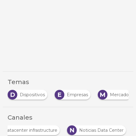
Temas
D
E
M
Dispositivos
Empresas
Mercado
Canales
D
N
Datacenter infrastructure
Noticias Data Center