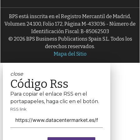
BPS está inscrita en el Registro Mercantil de Madrid,
Volumen 24.100, Folio 172, Página M-433036 - Número de
Identificación Fiscal: B-85062503
© 2026 BPS Business Publications Spain S.L. Todos los
derechos reservados.
Mapa del Sitio
close
Código Rss
Para copiar el enlace RSS en el
portapapeles, haga clic en el botón.
RSS link