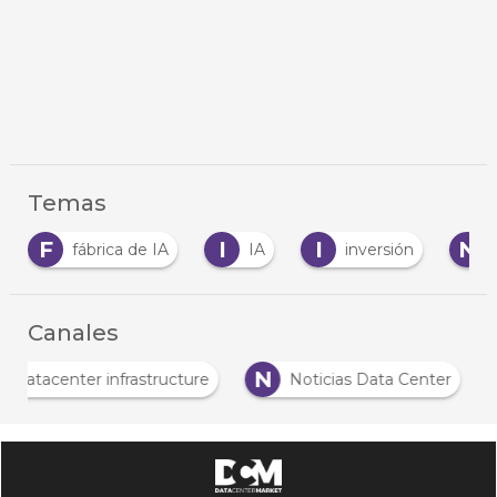
Temas
I
I
N
fábrica de IA
IA
inversión
Negocio
Canales
D
N
Datacenter infrastructure
Noticias Data Center