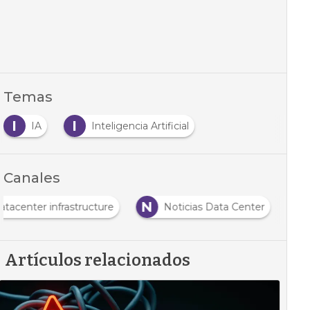
Temas
I
I
IA
Inteligencia Artificial
Canales
N
atacenter infrastructure
Noticias Data Center
Artículos relacionados