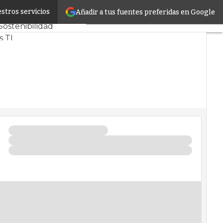
stros servicios
Añadir a tus fuentes preferidas en Google
s CPD y Mercado
Sostenibilidad
s TI
 infrastructure
entros de Datos
 Artificial