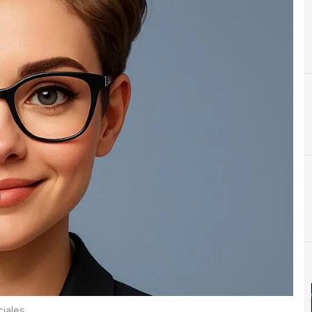
D
D
iales