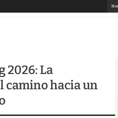
2026: La tecnología marca el camino hacia un futur
Nue
 2026: La
l camino hacia un
o