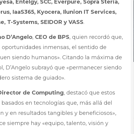
yesa, Entelgy, SCC, Everpure, Sopra Steria,
rus, IaaS365, Kyocera, Ilunion IT Services,
se, T-Systems, SEIDOR y VASS
.
o D’Angelo
,
CEO de BPS
, quien recordó que,
re oportunidades inmensas, el sentido de
 siguen siendo humanos». Citando la máxima de
rol, D’Angelo subrayó que «permanecer siendo
dero sistema de guiado».
Director de Computing
, destacó que estos
basados en tecnologías que, más allá del
n y en resultados tangibles y beneficiosos»,
e siempre hay «equipo, talento, visión y