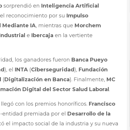
o
sorprendió en
Inteligencia Artificial
el reconocimiento por su
Impulso
d Mediante IA
, mientras que
Morchem
Industrial
e
Ibercaja
en la vertiente
uridad, los ganadores fueron
Banca Pueyo
ad
), el
INTA
(
Ciberseguridad
),
Fundación
l
(
Digitalización en Banca
). Finalmente,
MC
mación Digital del Sector Salud Laboral
.
legó con los premios honoríficos.
Francisco
, -entidad premiada por el
Desarrollo de la
có el impacto social de la industria y su nueva