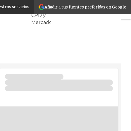
o más humano
stros servicios
Añadir a tus fuentes preferidas en Google
Servidores
CPD y
Mercado
Proyectos
Sostenibilidad
Tendencias
TI
Datacenter
infrastructure
Análisis
Centros
de
Datos
Inteligencia
Artificial