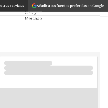
nes de libras
stros servicios
Añadir a tus fuentes preferidas en Google
Servidores
CPD y
Mercado
Proyectos
Sostenibilidad
Tendencias
TI
Datacenter
infrastructure
Análisis
Centros
de
Datos
Inteligencia
Artificial