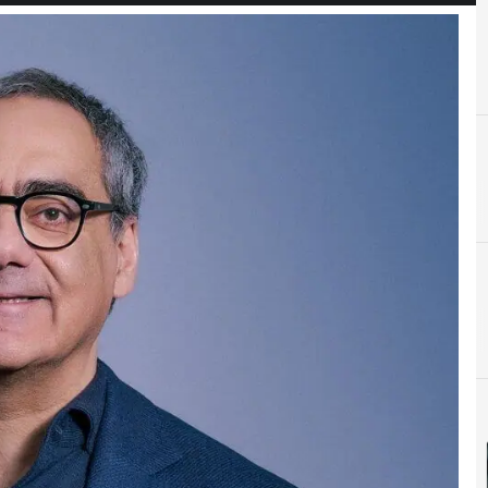
I
IA
D
D