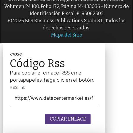
Volumen 24.100, Folio 172, Página M-433036 - Número de
Identificación Fiscal: B-85062503
© 2026 BPS Business Publications Spain S.L. Todos los
derechos reservados.
Mapa del Sitio
close
Código Rss
Para copiar el enlace RSS en el
portapapeles, haga clic en el botón.
RSS link
COPIAR ENLACE