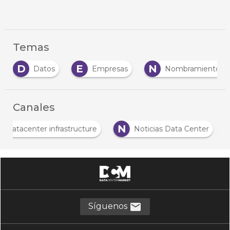
Temas
D
E
N
Datos
Empresas
Nombramiento
Canales
N
Datacenter infrastructure
Noticias Data Center
Síguenos