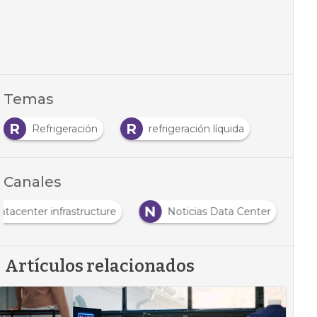
Temas
R
R
Refrigeración
refrigeración líquida
Canales
N
atacenter infrastructure
Noticias Data Center
Artículos relacionados