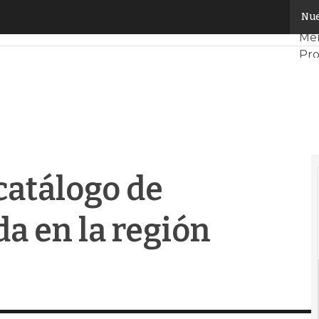
atálogo de refrigeración líquida en la región EMEA
Nue
Ser
Me
Pro
Ten
Dat
inf
Aná
Int
catálogo de
da en la región