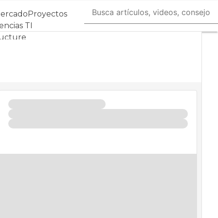
Mercado
Proyectos
ncias TI
ructure
 Datos
l