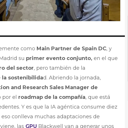
entemente como
Main Partner de Spain DC
, y
 Madrid su
primer evento conjunto,
en el que
ro del sector
, pero también de la
e la sostenibilida
d. Abriendo la jornada,
tion and Research Sales Manager de
o por el
roadmap de la compañía
, que está
dentes. Y es que la IA agéntica consume diez
 eso conlleva muchas adaptaciones de
 viene, las
GPU
Blackwell van a generar unos