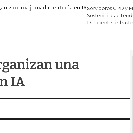
ganizan una jornada centrada en IA
Servidores CPD y 
Sostenibilidad
Tende
Datacenter infrast
Análisis Centros de
Inteligencia Artificia
organizan una
n IA