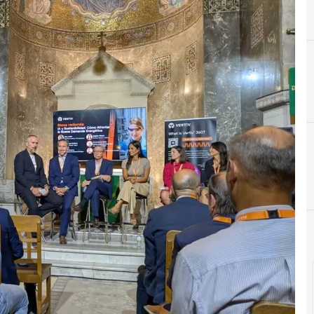
E
Eventos
D
D