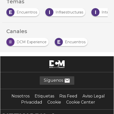
Temas
I
I
S
Infraestructuras
Inteligencia Artificial
Canales
E
DCM Experience
Encuentros
Síguenos
Nosotros
Etiquetas
Rss Feed
Aviso Legal
Privacidad
Cookie
Cookie Center