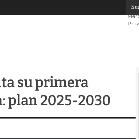
a su primera estrategia cuántica: plan 2025-2030
Nue
Serv
Mer
Proy
Tend
Data
Anál
Intel
ta su primera
a: plan 2025-2030