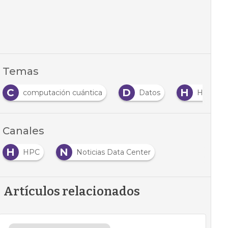
Temas
C
D
H
computación cuántica
Datos
HPC
Canales
H
N
HPC
Noticias Data Center
Artículos relacionados