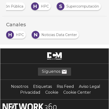
H
S
ración Pública
HPC
Supercomputación
…
Canales
H
N
HPC
Noticias Data Center
…
Síguenos
Nosotros
Etiquetas
Rss Feed
Aviso Legal
Privacidad
Cookie
Cookie Center