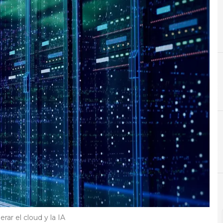
A
alianza
rar el cloud y la IA