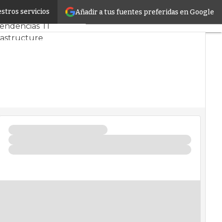
stros servicios
Añadir a tus fuentes preferidas en Google
D y Mercado
Proyectos
endencias TI
rastructure
s de Datos
ficial