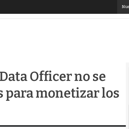
Data Officer no se sienten preparados para monetizar l
Nue
 Data Officer no se
 para monetizar los