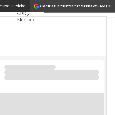
os datos
stros servicios
Añadir a tus fuentes preferidas en Google
Servidores
CPD y
Mercado
Proyectos
Sostenibilidad
Tendencias
TI
Datacenter
infrastructure
Análisis
Centros de
Datos
Inteligencia
Artificial