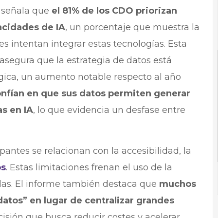
d señala que
el 81% de los CDO priorizan
acidades de IA
, un porcentaje que muestra la
s intentan integrar estas tecnologías. Esta
 asegura que la estrategia de datos está
ógica, un aumento notable respecto al año
onfían en que sus datos permiten generar
s en IA
, lo que evidencia un desfase entre
pantes se relacionan con la accesibilidad, la
os
. Estas limitaciones frenan el uso de la
as. El informe también destaca que
muchos
s datos” en lugar de centralizar grandes
cisión que busca reducir costes y acelerar