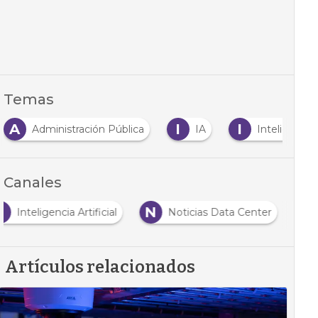
Temas
A
I
I
Administración Pública
IA
Inteligencia A
Canales
I
N
Inteligencia Artificial
Noticias Data Center
Artículos relacionados