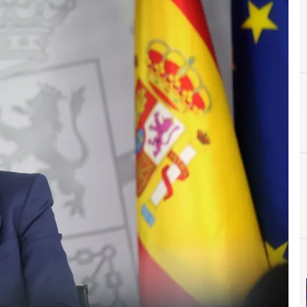
A
aapp