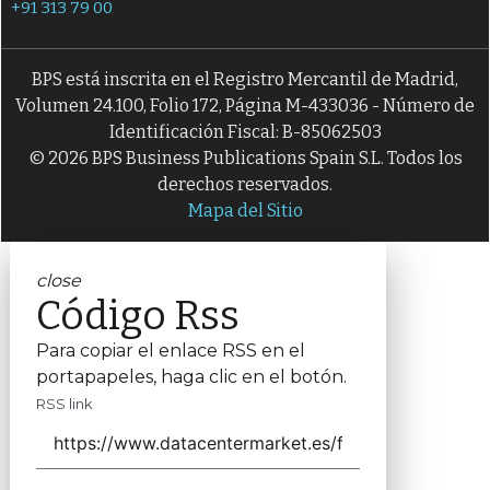
+91 313 79 00
BPS está inscrita en el Registro Mercantil de Madrid,
Volumen 24.100, Folio 172, Página M-433036 - Número de
Identificación Fiscal: B-85062503
© 2026 BPS Business Publications Spain S.L. Todos los
derechos reservados.
Mapa del Sitio
close
Código Rss
Para copiar el enlace RSS en el
portapapeles, haga clic en el botón.
RSS link