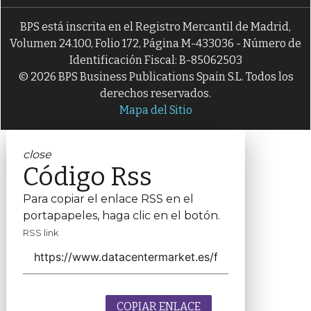
BPS está inscrita en el Registro Mercantil de Madrid,
Volumen 24.100, Folio 172, Página M-433036 - Número de
Identificación Fiscal: B-85062503
© 2026 BPS Business Publications Spain S.L. Todos los
derechos reservados.
Mapa del Sitio
close
Código Rss
Para copiar el enlace RSS en el
portapapeles, haga clic en el botón.
RSS link
COPIAR ENLACE