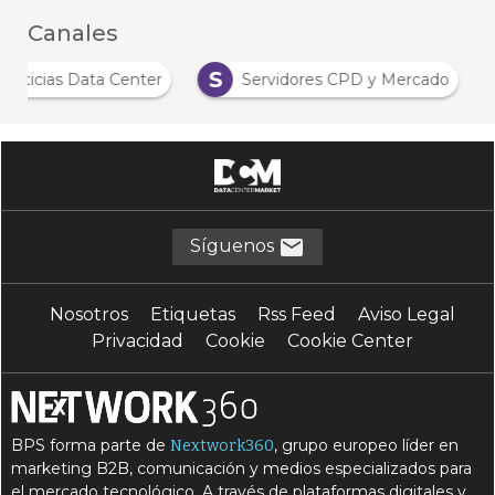
Canales
S
Noticias Data Center
Servidores CPD y Mercado
Síguenos
Nosotros
Etiquetas
Rss Feed
Aviso Legal
Privacidad
Cookie
Cookie Center
BPS forma parte de
, grupo europeo líder en
Nextwork360
marketing B2B, comunicación y medios especializados para
el mercado tecnológico. A través de plataformas digitales y