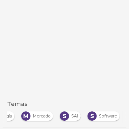
Temas
M
S
S
nergía
Mercado
SAI
Software