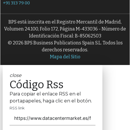
+91 313 79 00
BPS está inscrita en el Registro Mercantil de Madrid,
Volumen 24.100, Folio 172, Página M-433036 - Número de
Identificación Fiscal: B-85062503
© 2026 BPS Business Publications Spain S.L. Todos los
derechos reservados.
Mapa del Sitio
close
Código Rss
Para copiar el enlace RSS en el
portapapeles, haga clic en el botón.
RSS link