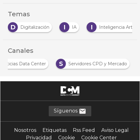
Temas
I
I
M
IA
Inteligencia Artificial
Mercado
Canales
N
S
Noticias Data Center
Servidores CPD y Merc
Síguenos
Nosotros
Etiquetas
Rss Feed
Aviso Legal
Privacidad
Cookie
Cookie Center