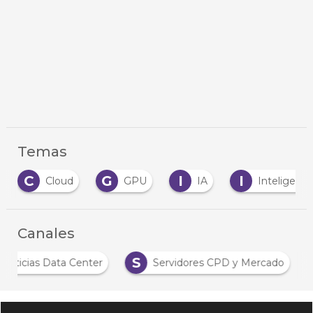
Temas
C
G
I
I
Cloud
GPU
IA
Inteligencia
Canales
S
Noticias Data Center
Servidores CPD y Mercado