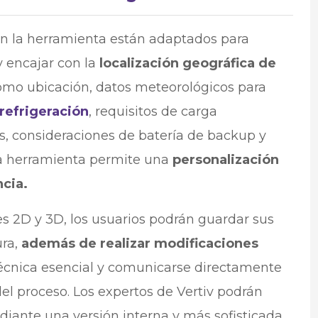
on la herramienta están adaptados para
y encajar con la
localización geográfica de
como ubicación, datos meteorológicos para
refrigeración
, requisitos de carga
ks, consideraciones de batería de backup y
 la herramienta permite una
personalización
cia.
es 2D y 3D, los usuarios podrán guardar sus
ura,
además de realizar modificaciones
écnica esencial y comunicarse directamente
 del proceso. Los expertos de Vertiv podrán
ediante una versión interna y más sofisticada