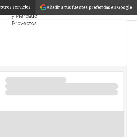
lares
stros servicios
Añadir a tus fuentes preferidas en Google
Servidores CPD
y Mercado
Proyectos
Sostenibilidad
Tendencias TI
Datacenter
infrastructure
Análisis Centros
de Datos
Inteligencia
Artificial