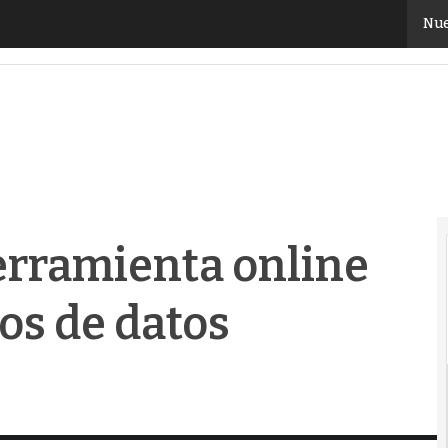
rramienta online gratuita para centros de datos modu
Nue
erramienta online
os de datos