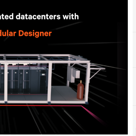
C
Centr
N
Not