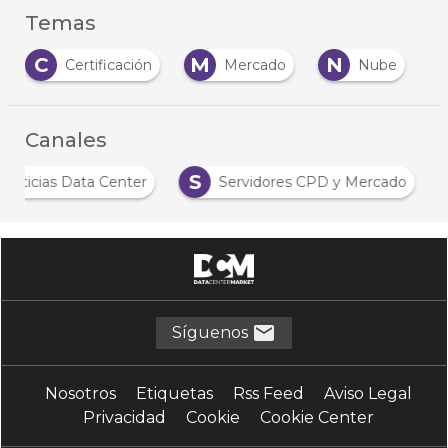
Temas
C
M
N
Certificación
Mercado
Nube
Canales
S
Noticias Data Center
Servidores CPD y Mercado
Síguenos
Nosotros
Etiquetas
Rss Feed
Aviso Legal
Privacidad
Cookie
Cookie Center