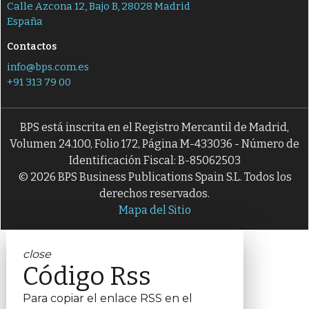
Calle Azcona 12, Bajo B, 28028 Madrid
España
Contactos
info@bps.com.es
+91 313 79 00
BPS está inscrita en el Registro Mercantil de Madrid,
Volumen 24.100, Folio 172, Página M-433036 - Número de
Identificación Fiscal: B-85062503
© 2026 BPS Business Publications Spain S.L. Todos los
derechos reservados.
Mapa del Sitio
close
Código Rss
Para copiar el enlace RSS en el