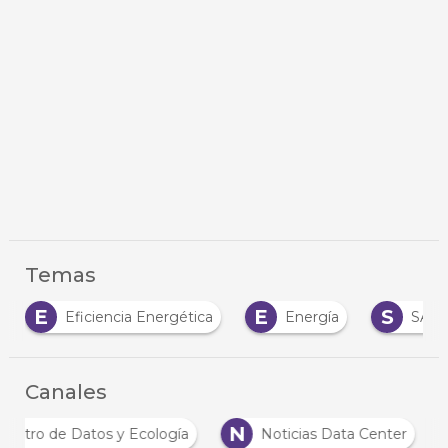
Temas
E
S
S
a Energética
Energía
SAI
Sostenibil
Canales
C
N
Centro de Datos y Ecología
Noticias Data Cente