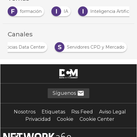
F
I
I
formación
IA
Inteligencia Artificial
Canales
S
Noticias Data Center
Servidores CPD y Mercado
Síguenos
Nosotros
Etiquetas
Rss Feed
Aviso Legal
Privacidad
Cookie
Cookie Center