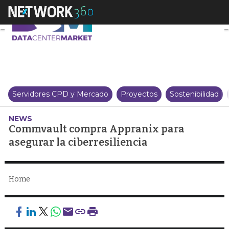
Commvault compra Appranix para
Servidores CPD y Mercado
Proyectos
Sostenibilidad
NEWS
Commvault compra Appranix para
asegurar la ciberresiliencia
Home