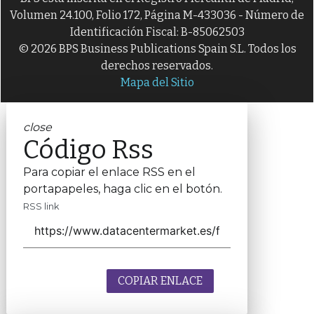
Volumen 24.100, Folio 172, Página M-433036 - Número de
Identificación Fiscal: B-85062503
© 2026 BPS Business Publications Spain S.L. Todos los
derechos reservados.
Mapa del Sitio
close
Código Rss
Para copiar el enlace RSS en el
portapapeles, haga clic en el botón.
RSS link
COPIAR ENLACE