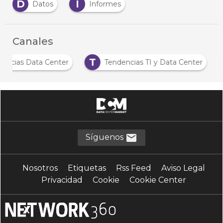
D
I
Datos
Informes
Canales
N
T
Noticias Data Center
Tendencias TI y Data C
…
Síguenos
Nosotros
Etiquetas
Rss Feed
Aviso Legal
Privacidad
Cookie
Cookie Center