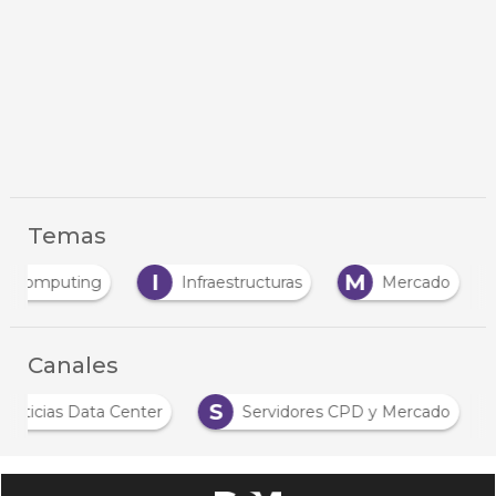
Temas
I
M
e Computing
Infraestructuras
Mercado
Canales
N
S
Noticias Data Center
Servidores CPD y Merca