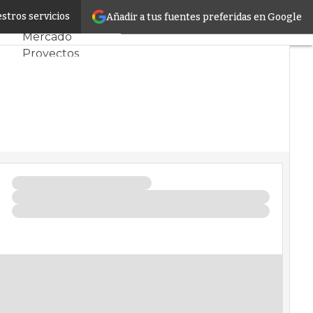
novo
stros servicios
Añadir a tus fuentes preferidas en Google
Servidores CPD y
Mercado
Proyectos
Sostenibilidad
Tendencias TI
Datacenter
infrastructure
Análisis Centros
de Datos
Inteligencia
Artificial