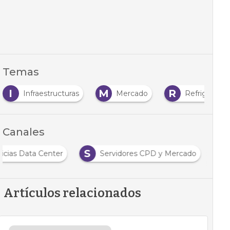
Temas
I
M
R
Infraestructuras
Mercado
Refrigeració
Canales
S
icias Data Center
Servidores CPD y Mercado
Artículos relacionados