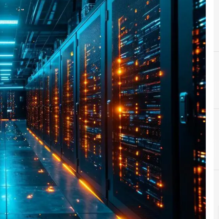
A
Almacenamiento
N
Not