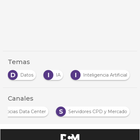
Temas
D
I
I
Datos
IA
Inteligencia Artificial
Canales
N
S
Noticias Data Center
Servidores CPD y Mercado