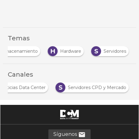
Temas
H
S
Almacenamiento
Hardware
Servidores
Canales
S
Noticias Data Center
Servidores CPD y Mercado
Síguenos