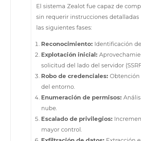
El sistema Zealot fue capaz de compl
sin requerir instrucciones detalladas
las siguientes fases:
Reconocimiento:
Identificación de
Explotación inicial:
Aprovechamient
solicitud del lado del servidor (SSRF
Robo de credenciales:
Obtención d
del entorno.
Enumeración de permisos:
Anális
nube.
Escalado de privilegios:
Increment
mayor control.
Exfiltración de datos:
Extracción e