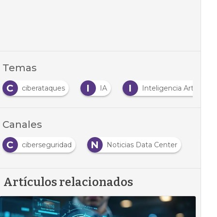
Temas
C
I
I
ciberataques
IA
Inteligencia Artificial
Canales
C
N
ciberseguridad
Noticias Data Center
Artículos relacionados