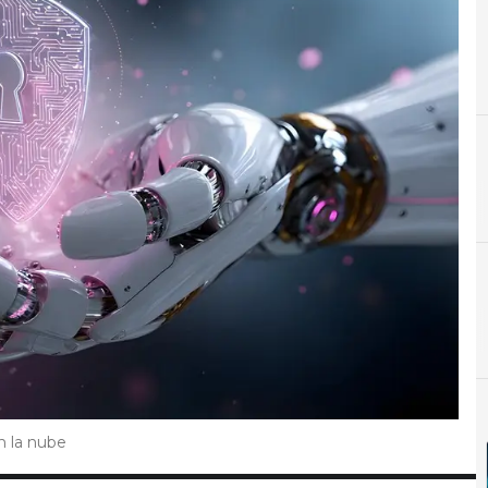
C
ciberamenazas
n la nube