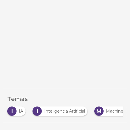
Temas
I
I
M
IA
Inteligencia Artificial
Machine Le