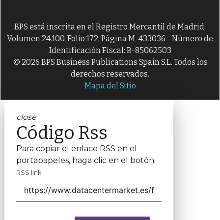
BPS está inscrita en el Registro Mercantil de Madrid,
Volumen 24.100, Folio 172, Página M-433036 - Número de
Identificación Fiscal: B-85062503
© 2026 BPS Business Publications Spain S.L. Todos los
derechos reservados.
Mapa del Sitio
close
Código Rss
Para copiar el enlace RSS en el
portapapeles, haga clic en el botón.
RSS link