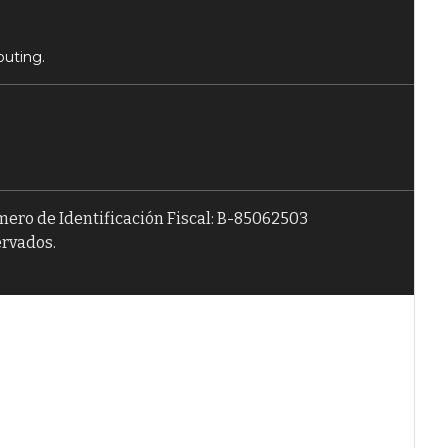
puting.
úmero de Identificación Fiscal: B-85062503
ervados.