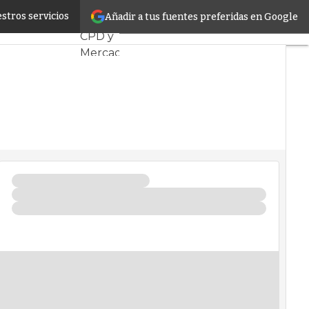
d y en el Edge
stros servicios
Añadir a tus fuentes preferidas en Google
Servidores
CPD y
Mercado
Proyectos
Sostenibilidad
Tendencias
TI
Datacenter
infrastructure
Análisis
Centros
de
Datos
Inteligencia
Artificial