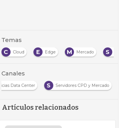
Temas
C
E
M
S
Cloud
Edge
Mercado
Servid
Canales
S
icias Data Center
Servidores CPD y Mercado
Artículos relacionados