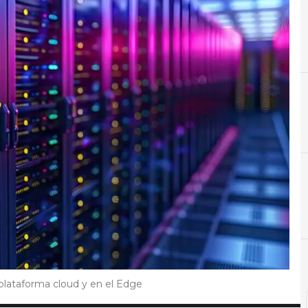
A
Almacenamiento
N
Not
 plataforma cloud y en el Edge