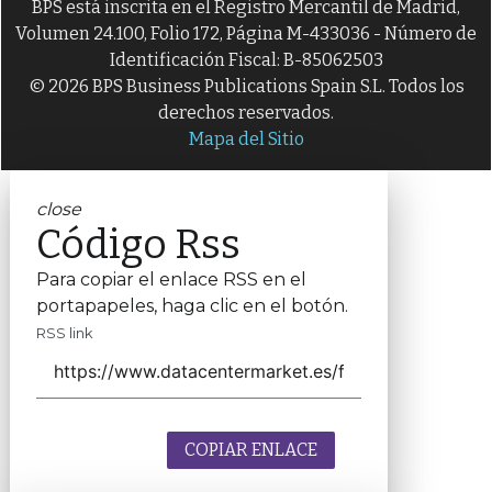
BPS está inscrita en el Registro Mercantil de Madrid,
Volumen 24.100, Folio 172, Página M-433036 - Número de
Identificación Fiscal: B-85062503
© 2026 BPS Business Publications Spain S.L. Todos los
derechos reservados.
Mapa del Sitio
close
Código Rss
Para copiar el enlace RSS en el
portapapeles, haga clic en el botón.
RSS link
COPIAR ENLACE