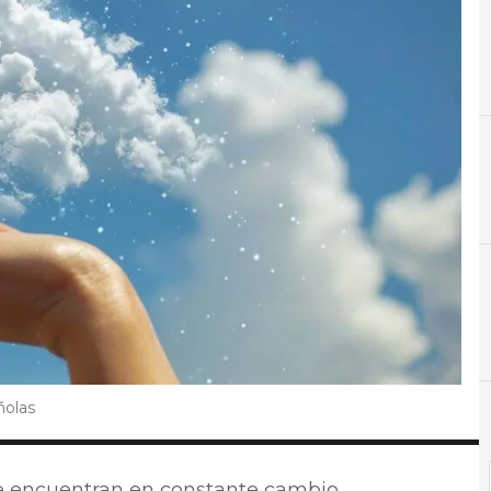
C
Cloud
N
Noti
ñolas
se encuentran en constante cambio,