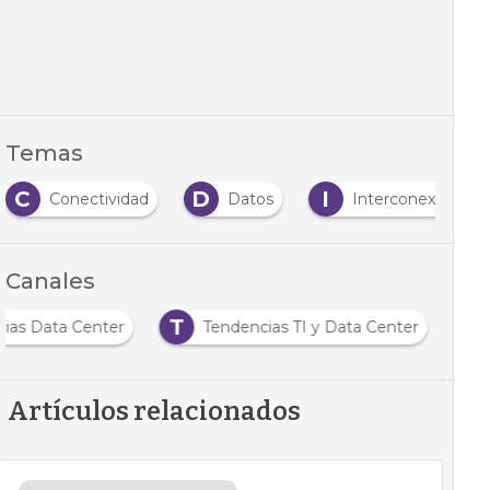
Temas
C
D
I
Conectividad
Datos
Interconexión
Canales
T
cias Data Center
Tendencias TI y Data Center
Artículos relacionados