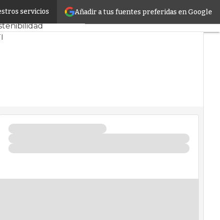
stros servicios
Añadir a tus fuentes preferidas en Google
CPD y Mercado
stenibilidad
I
nfrastructure
ros de Datos
rtificial