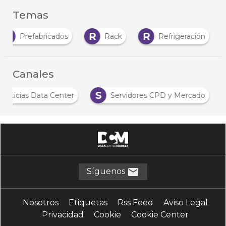
Temas
P
R
R
Prefabricados
Rack
Refrigeración
Canales
S
Noticias Data Center
Servidores CPD y Mercado
Síguenos
Nosotros
Etiquetas
Rss Feed
Aviso Legal
Privacidad
Cookie
Cookie Center