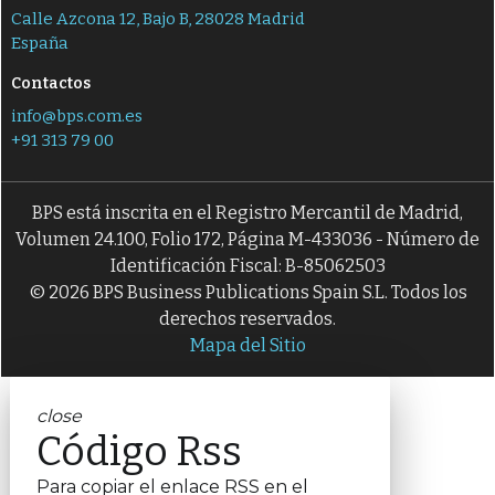
Calle Azcona 12, Bajo B, 28028 Madrid
España
Contactos
info@bps.com.es
+91 313 79 00
BPS está inscrita en el Registro Mercantil de Madrid,
Volumen 24.100, Folio 172, Página M-433036 - Número de
Identificación Fiscal: B-85062503
© 2026 BPS Business Publications Spain S.L. Todos los
derechos reservados.
Mapa del Sitio
close
Código Rss
Para copiar el enlace RSS en el