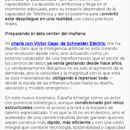
capacidades. La apuesta es ambiciosa y llega en el
momento adecuado, pero su impacto dependerá de la
capacidad de Telefónica y del ecosistema para c
onvertir
este despliegue en una realidad
, con casos prácticos
reales.
Preparando el data center del mañana
Mi
charla con Víctor Gago, de Schneider Electric
, me ha
dejado claro que la inteligencia artificial no está creando
una revolución desde cero, sino actuando como un
potente catalizador de una transformación que el sector de
los centros de datos
ya venía gestando desde hace años.
Lo verdaderamente disruptivo no es solo el aumento de la
demanda, sino la velocidad y la magnitud con la que esta
se está materializando,
obligando a repensar todo
—
desde la escala de las infraestructuras hasta su diseño,
ubicación y modelo energético—.
En este nuevo escenario, España emerge como un actor
con potencial estratégico, aunque
condicionado por retos
estructurales
como el acceso a la red o la escasez de
talento especializado. Y es que la IA no es el destino, sino el
acelerador de una carrera industrial donde ganarán quienes
sepan construir más
rápido, más eficiente
y con una visión
integral que combine tecnología, sostenibilidad y capacidad